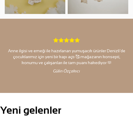
Yeğenlerime sürekli Joriens'ten alışveriş yapıyorum. Kumaş
kalitesi o kadar iyi ki her satın aldığım ürünün keşke yetişkin
versiyonu da olsa diyorum. Hem tasarımı hem de kalitesi muh-
te-şem!
Songül Akdağ
Yeni gelenler