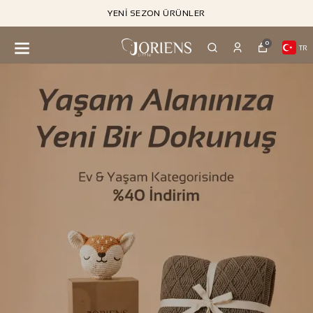
YENI SEZON ÜRÜNLER
0
TR