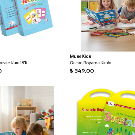
MuseKids
vite Kartı 18'li
Ocean Boyama Kitabı
0
₺ 349.00