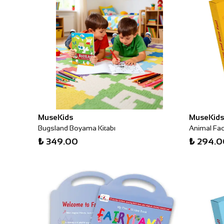
MuseKids
MuseKids
Bugsland Boyama Kitabı
Animal Facts
₺ 349.00
₺ 294.0