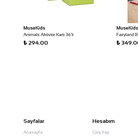
MuseKids
MuseKids
Animals Aktivite Kartı 36'lı
Fairyland 
₺ 294.00
₺ 349.0
Sayfalar
Hesabım
Anasayfa
Giriş Yap