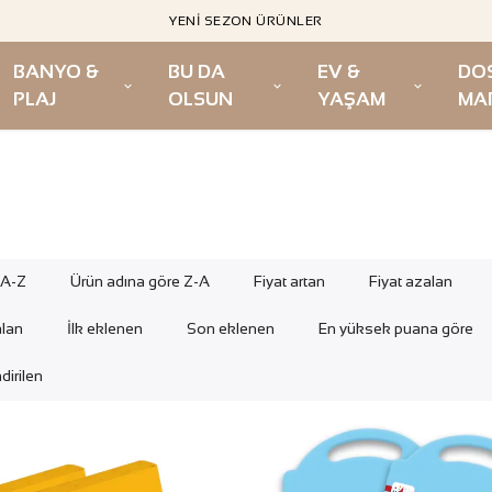
YENI SEZON ÜRÜNLER
BANYO &
BU DA
EV &
DO
PLAJ
OLSUN
YAŞAM
MA
 A-Z
Ürün adına göre Z-A
Fiyat artan
Fiyat azalan
alan
İlk eklenen
Son eklenen
En yüksek puana göre
dirilen