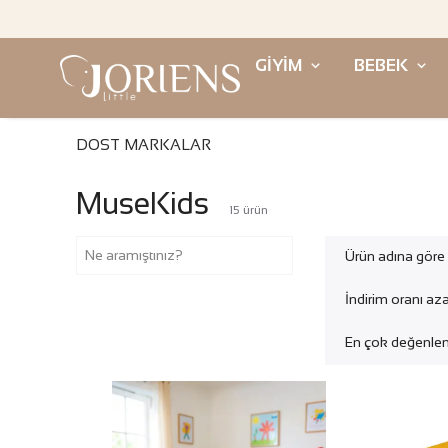
GİYİM
BEBEK
DOST MARKALAR
MuseKids
15
ürün
Ürün adına göre
İndirim oranı az
En çok değenlen