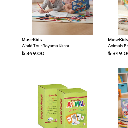
MuseKids
MuseKids
World Tour Boyama Kitabı
Animals B
₺ 349.00
₺ 349.0