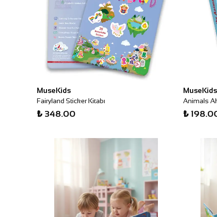
MuseKids
MuseKids
Fairyland Sticker Kitabı
Animals Akti
₺ 348.00
₺ 198.0