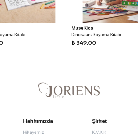
MuseKids
Boyama Kitabı
Dinosaurs Boyama Kitabı
0
₺ 349.00
Hakkımızda
Şirket
Hikayemiz
K.V.K.K