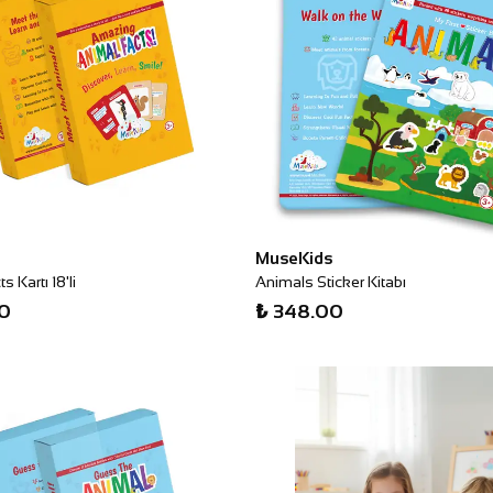
MuseKids
 Kartı 18'li
Animals Sticker Kitabı
0
₺ 348.00