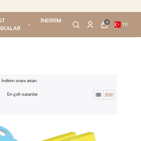
ST
İNDİRİM
0
TR
RKALAR
İndirim oranı artan
En çok satanlar