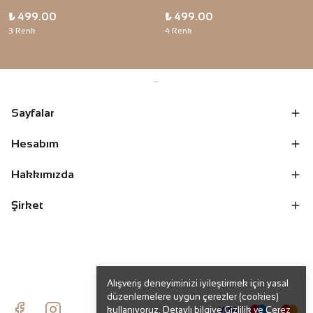
₺ 499.00
₺ 499.00
3 Renk
4 Renk
Sayfalar
Hesabım
Hakkımızda
Şirket
Alışveriş deneyiminizi iyileştirmek için yasal
düzenlemelere uygun çerezler (cookies)
kullanıyoruz. Detaylı bilgiye
Gizlilik ve Çerez