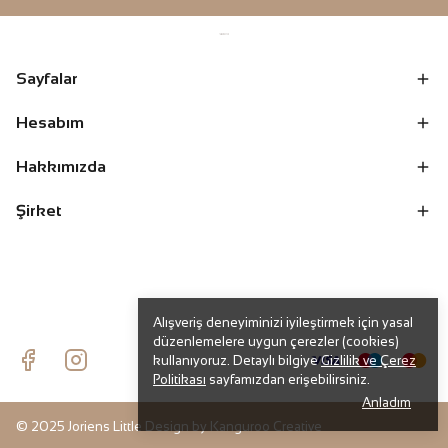
Sayfalar
Hesabım
Hakkımızda
Şirket
Alışveriş deneyiminizi iyileştirmek için yasal
düzenlemelere uygun çerezler (cookies)
kullanıyoruz. Detaylı bilgiye
Gizlilik ve Çerez
Politikası
sayfamızdan erişebilirsiniz.
Anladım
© 2025 Joriens Little Design by
Kanguroo Creative