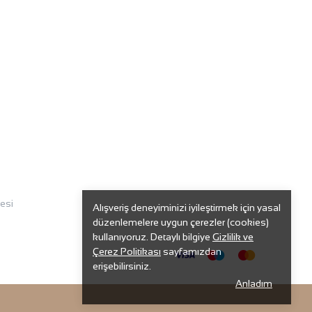
esi
Alışveriş deneyiminizi iyileştirmek için yasal
düzenlemelere uygun çerezler (cookies)
kullanıyoruz. Detaylı bilgiye
Gizlilik ve
Çerez Politikası
sayfamızdan
erişebilirsiniz.
Anladım