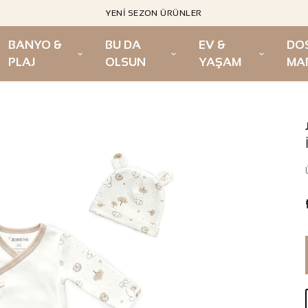
YENI SEZON ÜRÜNLER
BANYO &
BU DA
EV &
DO
PLAJ
OLSUN
YAŞAM
MA