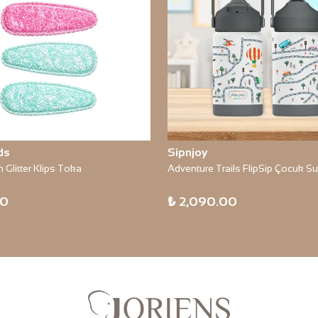
ds
Sipnjoy
n Glitter Klips Toka
00
₺ 2,090.00