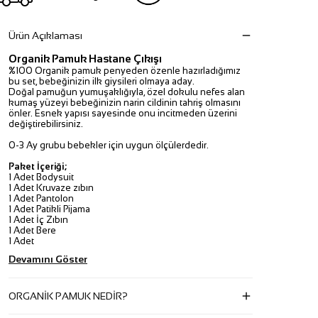
Ürün Açıklaması
Organik Pamuk Hastane Çıkışı
%100 Organik pamuk penyeden özenle hazırladığımız
bu set, bebeğinizin ilk giysileri olmaya aday.
Doğal pamuğun yumuşaklığıyla, özel dokulu nefes alan
kumaş yüzeyi bebeğinizin narin cildinin tahriş olmasını
önler. Esnek yapısı sayesinde onu incitmeden üzerini
değiştirebilirsiniz.
0-3 Ay grubu bebekler için uygun ölçülerdedir.
Paket İçeriği;
1 Adet Bodysuit
1 Adet Kruvaze zıbın
1 Adet Pantolon
1 Adet Patikli Pijama
1 Adet İç Zıbın
1 Adet Bere
1 Adet
Devamını Göster
ORGANİK PAMUK NEDİR?