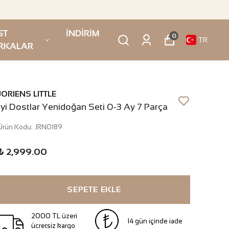
ST
İNDİRİM
0
TR
RKALAR
JORIENS LITTLE
İyi Dostlar Yenidoğan Seti 0-3 Ay 7 Parça
Ürün Kodu
:
JRN0189
₺ 2,999.00
SEPETE EKLE
2000 TL üzeri
14 gün içinde iade
ücretsiz kargo