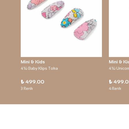
Mini & Kids
Mini & Ki
4'lü Baby Klips Toka
4'lü Unicor
₺ 499.00
₺ 499.
3 Renk
4 Renk