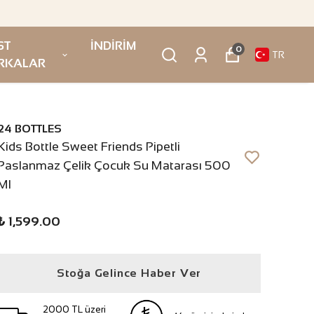
ST
İNDİRİM
0
TR
RKALAR
24 BOTTLES
Kids Bottle Sweet Friends Pipetli
Paslanmaz Çelik Çocuk Su Matarası 500
Ml
₺ 1,599.00
Stoğa Gelince Haber Ver
2000 TL üzeri