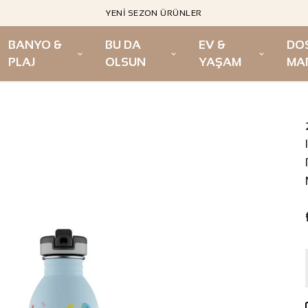
YENI SEZON ÜRÜNLER
BANYO &
BU DA
EV &
DO
PLAJ
OLSUN
YAŞAM
MA