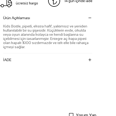
14 gün içinde iade
ücretsiz kargo
Ürün Açıklaması
Kids Bottle, pipetli, ekstra hafif, yalıtımsız ve yeniden
kullanılabilir bir su şişesidir. Küçüklerin evde, okulda
veya oyun alanında kolayca ve kendi başlarına su
içebilmesi için tasarlanmıştır. Entegre aç-kapa pipeti
olan kapak %100 sızdırmazdır ve tek elle bile rahatça
içmeyi sağlar.
İADE
Yorum Yap