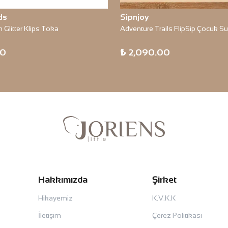
ds
Sipnjoy
n Glitter Klips Toka
00
₺ 2,090.00
Hakkımızda
Şirket
Hikayemiz
K.V.K.K
İletişim
Çerez Politikası