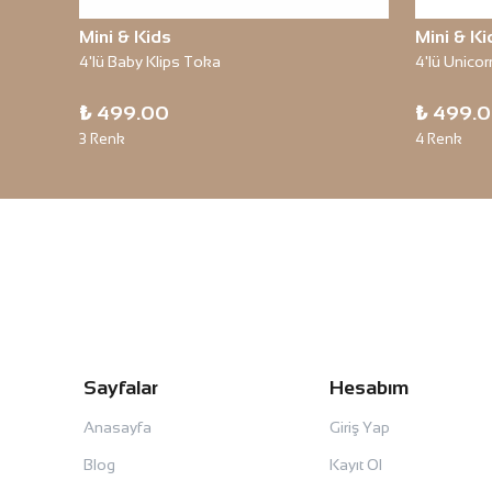
Mini & Kids
Mini & Ki
4'lü Baby Klips Toka
4'lü Unicor
₺ 499.00
₺ 499.
3 Renk
4 Renk
Sayfalar
Hesabım
Anasayfa
Giriş Yap
Blog
Kayıt Ol