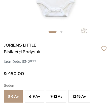
JORIENS LITTLE
Bisikletçi Bodysuiti
Ürün Kodu
:
JRN0977
₺ 450.00
Beden
3-6 Ay
6-9 Ay
9-12 Ay
12-18 Ay