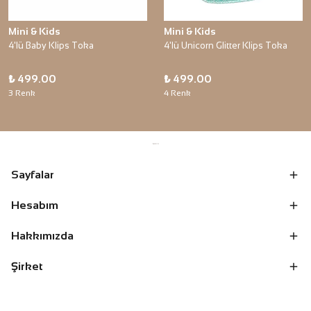
Mini & Kids
Mini & Kids
4'lü Baby Klips Toka
4'lü Unicorn Glitter Klips Toka
₺ 499.00
₺ 499.00
3 Renk
4 Renk
Sayfalar
Hesabım
Hakkımızda
Şirket