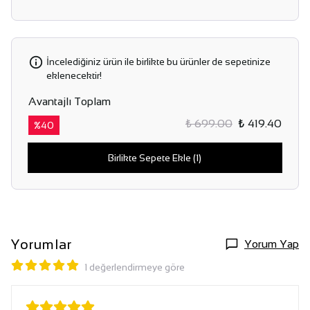
İncelediğiniz ürün ile birlikte bu ürünler de sepetinize
eklenecektir!
Avantajlı Toplam
₺ 699.00
₺ 419.40
%
40
Birlikte Sepete Ekle (1)
Yorumlar
Yorum Yap
1 değerlendirmeye göre