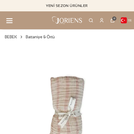
YENI SEZON ÜRÜNLER
0
TR
BEBEK
Battaniye & Örtü