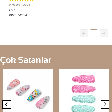
8 Haziran 2026
İdil
F.
Satın Alınmış
1
Çok Satanlar