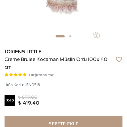
JORIENS LITTLE
Creme Brulee Kocaman Müslin Örtü 100x140
cm
1 değerlendirme
Ürün Kodu
:
JRN0518
₺ 699.00
%
40
₺ 419.40
SEPETE EKLE