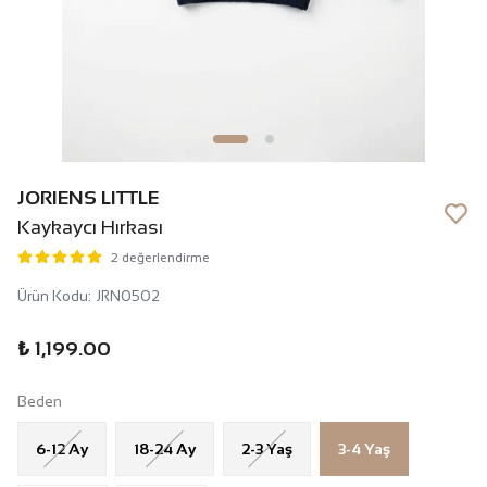
JORIENS LITTLE
Kaykaycı Hırkası
2 değerlendirme
Ürün Kodu
:
JRN0502
₺ 1,199.00
Beden
6-12 Ay
18-24 Ay
2-3 Yaş
3-4 Yaş