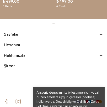
₺ 499.00
₺ 499.00
3 Renk
4 Renk
Sayfalar
Hesabım
Hakkımızda
Şirket
Alışveriş deneyiminizi iyileştirmek için yasal
düzenlemelere uygun çerezler (cookies)
kullanıyoruz. Detaylı bilgiye
Gizlilik ve Çerez
Politikası
sayfamızdan erişebilirsiniz.