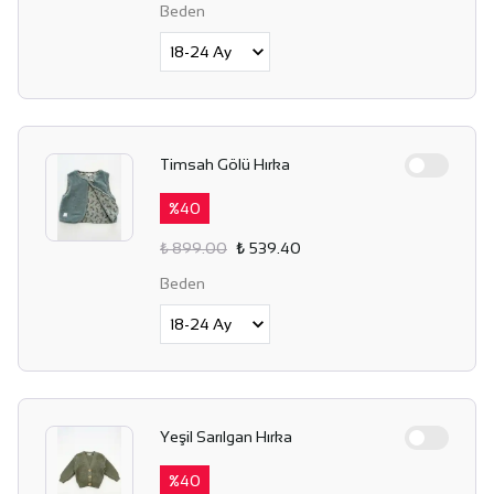
Beden
Timsah Gölü Hırka
%
40
₺ 899.00
₺ 539.40
Beden
Yeşil Sarılgan Hırka
%
40