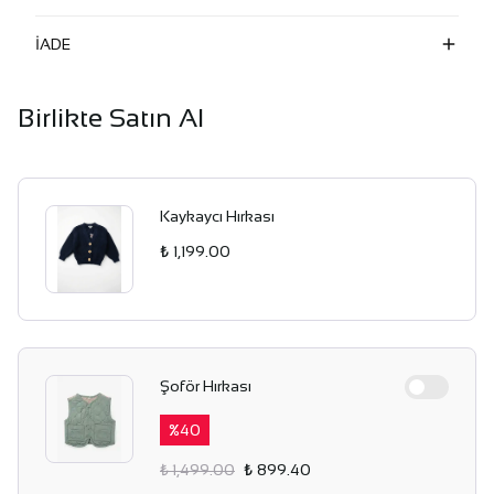
İADE
Birlikte Satın Al
Kaykaycı Hırkası
₺ 1,199.00
Şoför Hırkası
%
40
₺ 1,499.00
₺ 899.40