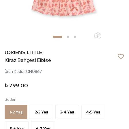
JORIENS LITTLE
Kiraz Bahçesi Elbise
Ürün Kodu
:
JRN0867
₺ 799.00
Beden
1-2 Yaş
2-3 Yaş
3-4 Yaş
4-5 Yaş
5-6 Yaş
6-7 Yaş