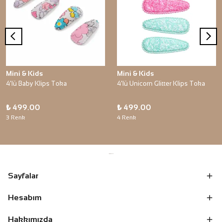
Mini & Kids
Mini & Kids
4'lü Baby Klips Toka
4'lü Unicorn Glitter Klips Toka
₺ 499.00
₺ 499.00
3 Renk
4 Renk
Sayfalar
Hesabım
Hakkımızda