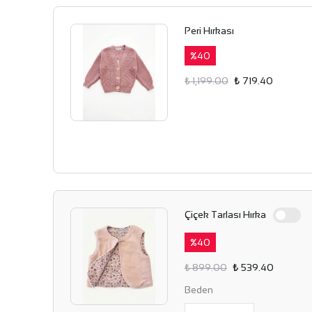
Peri Hırkası
%
40
₺ 1,199.00
₺ 719.40
Çiçek Tarlası Hırka
%
40
₺ 899.00
₺ 539.40
Beden