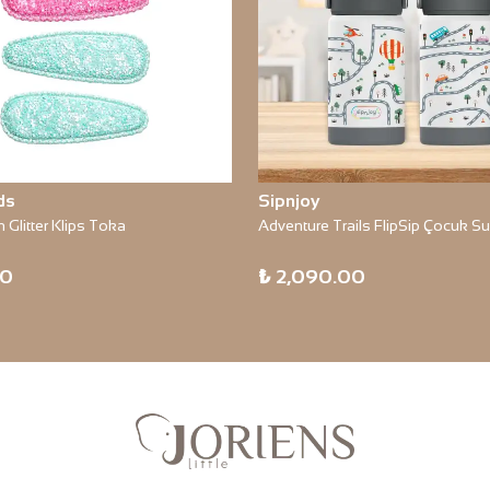
ds
Sipnjoy
n Glitter Klips Toka
00
₺ 2,090.00