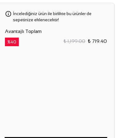
İncelediğiniz ürün ile birlikte bu ürünler de
sepetinize eklenecektir!
Avantajlı Toplam
₺ 1,199.00
₺ 719.40
%
40