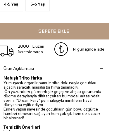
4-5 Yaş
5-6 Yaş
SEPETE EKLE
2000 TL üzeri
14 gün içinde iade
ücretsiz kargo
Ürün Açıklaması
Nakışlı Triko Hırka
Yumuşacık organik pamuk triko dokusuyla çocukları
sıcacık saracak, masalsı bir hırka tasarladık.
Ön yüzündeki çift renkli şık geçişi ve ahşap görünümlü
düğme detaylarıyla dikkat çeken bu model, arkasındaki
sevimli "Dream Fairy" peri nakışıyla miniklerin hayal
dünyasına eşlik ediyor.
Esnek yapısı sayesinde çocukların gün boyu özgürce
hareket etmesini sağlayan hem çok şık hem de sıcacık
bir alternatif.
Temizlik Önerileri