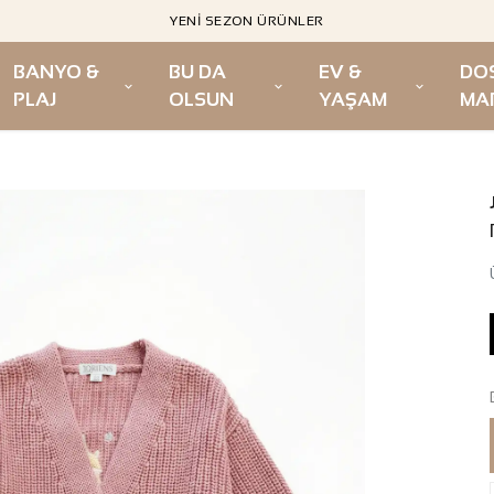
YENI SEZON ÜRÜNLER
BANYO &
BU DA
EV &
DO
PLAJ
OLSUN
YAŞAM
MA