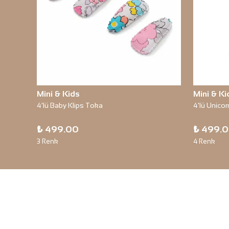
Mini & Kids
Mini & Ki
4'lü Baby Klips Toka
4'lü Unicor
₺ 499.00
₺ 499.
3 Renk
4 Renk