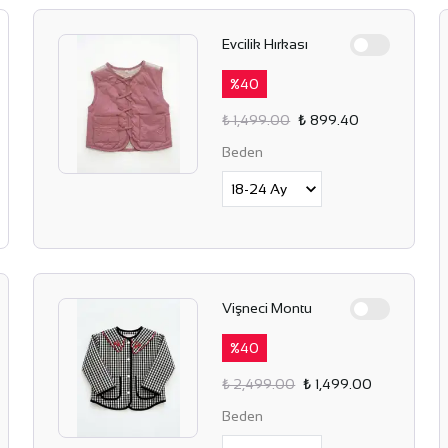
Evcilik Hırkası
%
40
₺ 1,499.00
₺ 899.40
Beden
Vişneci Montu
%
40
₺ 2,499.00
₺ 1,499.00
Beden