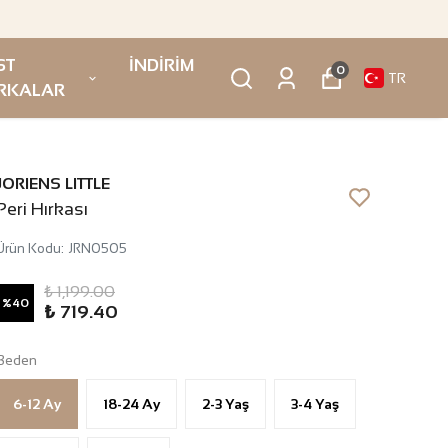
ST
İNDİRİM
0
TR
RKALAR
JORIENS LITTLE
Peri Hırkası
Ürün Kodu
:
JRN0505
₺ 1,199.00
%
40
₺ 719.40
Beden
6-12 Ay
18-24 Ay
2-3 Yaş
3-4 Yaş