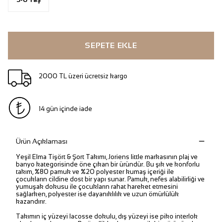
SEPETE EKLE
2000 TL üzeri ücretsiz kargo
14 gün içinde iade
Ürün Açıklaması
Yeşil Elma Tişört & Şort Takımı, Joriens little markasının plaj ve
banyo kategorisinde öne çıkan bir üründür. Bu şık ve konforlu
takım, %80 pamuk ve %20 polyester kumaş içeriği ile
çocukların cildine dost bir yapı sunar. Pamuk, nefes alabilirliği ve
yumuşak dokusu ile çocukların rahat hareket etmesini
sağlarken, polyester ise dayanıklılık ve uzun ömürlülük
kazandırır.
Takımın iç yüzeyi lacosse dokulu, dış yüzeyi ise piko interlok