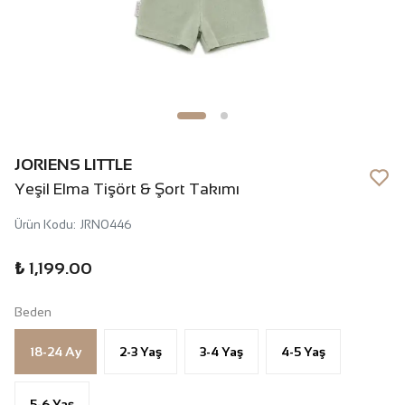
JORIENS LITTLE
Yeşil Elma Tişört & Şort Takımı
Ürün Kodu
:
JRN0446
₺ 1,199.00
Beden
18-24 Ay
2-3 Yaş
3-4 Yaş
4-5 Yaş
5-6 Yaş