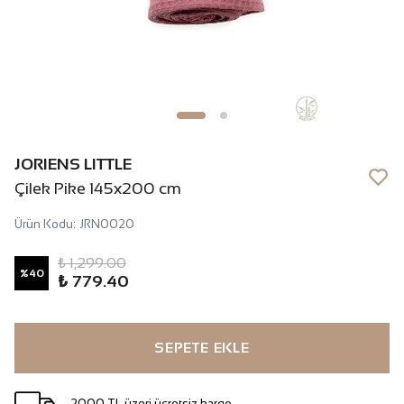
JORIENS LITTLE
Çilek Pike 145x200 cm
Ürün Kodu
:
JRN0020
₺ 1,299.00
%
40
₺ 779.40
SEPETE EKLE
2000 TL üzeri ücretsiz kargo