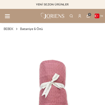
YENI SEZON ÜRÜNLER
0
TR
BEBEK
Battaniye & Örtü